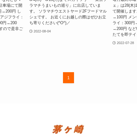
き駐車場にて開
ラマチうまいもの巡り」に出店していま
ェ」は28(木)
→200円 し
す。 ソラマチウエストヤード2Fフードマル
て開催します
円 アジフライ：
シェです。 お近くにお越しの際はぜひお立
→100円 メ
0円→200
ち寄りください(^O^)／
ライ：300円
すので是非ご
→200円 
2022-08-04
たてを即テイク
2022-07-28
1