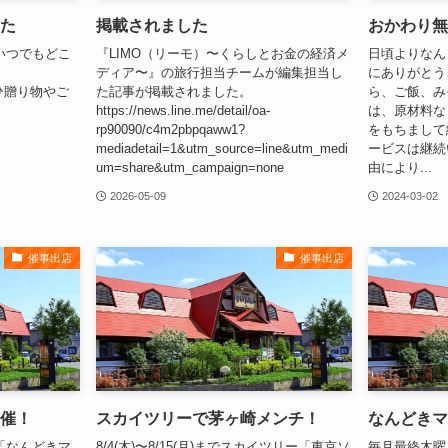
た
掲載されました
おかわり無
いつでもどこ
『LIMO（リーモ）〜くらしとお金の経済メ
日頃よりなん
。
ディア〜』の旅行担当チームが編集担当し
にありがとう
op ぜひ贈り物やご
た記事が掲載されました。
ら、ご飯、み
https://news.line.me/detail/oa-
は、原材料な
rp90090/c4m2pbpqaww1?
をもちまして
mediadetail=1&utm_source=line&utm_medi
ービスは継続
um=share&utm_campaign=none
由により...
2026-05-09
2024-03-02
催事出店
催事出店
催！
スカイツリーで茅ヶ崎メンチ！
なんどきマ
「なんどきマ
8/4(木)〜8/15(月)までスカイツリー「東京ソ
毎月最終木曜