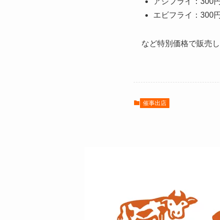
アジフライ：300円
エビフライ：300円
など特別価格で販売し
催事出店